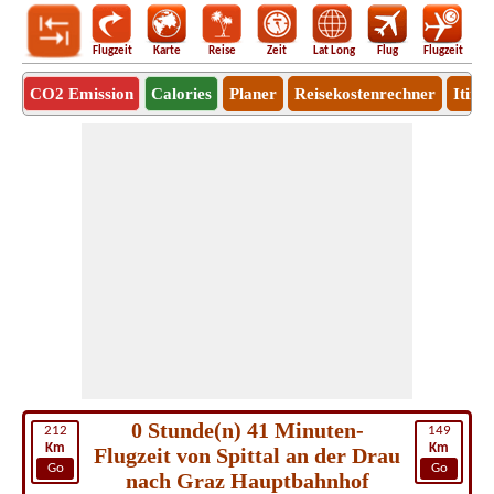
Flugzeit
Karte
Reise
Zeit
Lat Long
Flug
Flugzeit
Ro
CO2 Emission
Calories
Planer
Reisekostenrechner
Itine
0 Stunde(n) 41 Minuten-
212
149
Km
Km
Flugzeit von Spittal an der Drau
Go
Go
nach Graz Hauptbahnhof