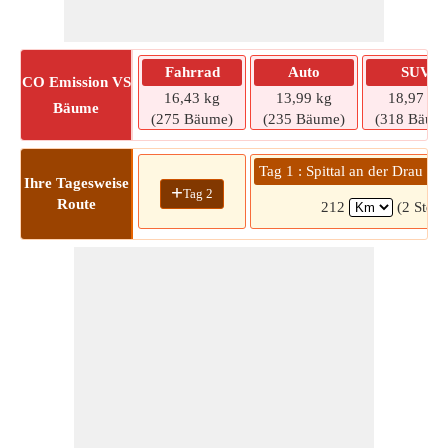
Fahrrad
Auto
SUV
CO
Emission VS
16,43 kg
13,99 kg
18,97 kg
Bäume
(275 Bäume)
(235 Bäume)
(318 Bäum
Tag 1 : Spittal an der Drau »
Ihre Tagesweise
+
Tag 2
Route
212
(2 Std. 