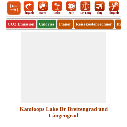
Flugzeit
Karte
Reise
Zeit
Lat Long
Flug
Flugzeit
Ro
CO2 Emission
Calories
Planer
Reisekostenrechner
Itine
Kamloops Lake Dr Breitengrad und
Längengrad