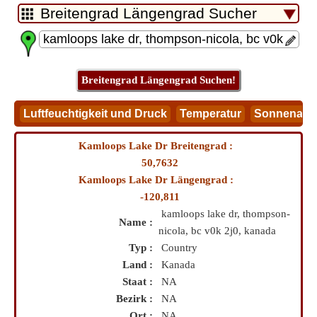
Kamloops Lake Dr Breitengrad :
50,7632
Kamloops Lake Dr Längengrad :
-120,811
kamloops lake dr, thompson-
Name :
nicola, bc v0k 2j0, kanada
Typ :
Country
Land :
Kanada
Staat :
NA
Bezirk :
NA
Ort :
NA