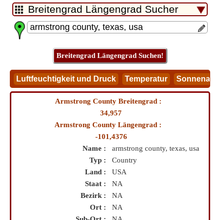
Armstrong County Breitengrad :
34,957
Armstrong County Längengrad :
-101,4376
Name :
armstrong county, texas, usa
Typ :
Country
Land :
USA
Staat :
NA
Bezirk :
NA
Ort :
NA
Sub-Ort :
NA