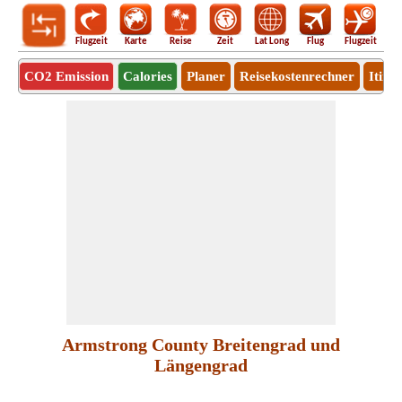
Flugzeit
Karte
Reise
Zeit
Lat Long
Flug
Flugzeit
Ro
CO2 Emission
Calories
Planer
Reisekostenrechner
Itine
Armstrong County Breitengrad und
Längengrad