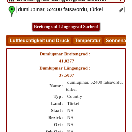
Dumlupınar Breitengrad :
41,0277
Dumlupınar Längengrad :
37,5037
dumlupınar, 52400 fatsa/ordu,
Name :
türkei
Typ :
Country
Land :
Türkei
Staat :
NA
Bezirk :
NA
Ort :
NA
Sub-Ort :
NA