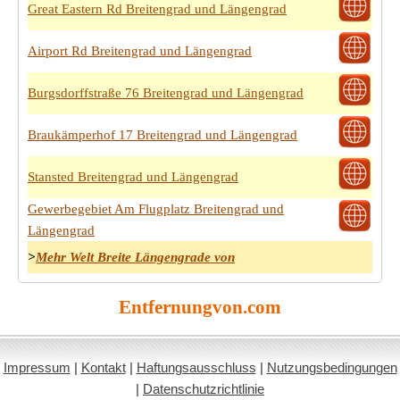
Great Eastern Rd Breitengrad und Längengrad
Airport Rd Breitengrad und Längengrad
Burgsdorffstraße 76 Breitengrad und Längengrad
Braukämperhof 17 Breitengrad und Längengrad
Stansted Breitengrad und Längengrad
Gewerbegebiet Am Flugplatz Breitengrad und
Längengrad
>
Mehr Welt Breite Längengrade von
Entfernungvon.com
Impressum
|
Kontakt
|
Haftungsausschluss
|
Nutzungsbedingungen
|
Datenschutzrichtlinie