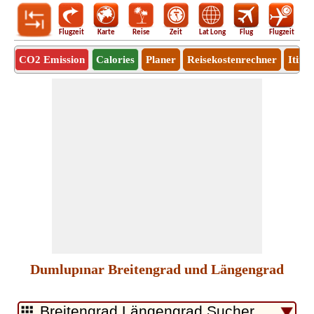
Flugzeit
Karte
Reise
Zeit
Lat Long
Flug
Flugzeit
Ro
CO2 Emission
Calories
Planer
Reisekostenrechner
Itine
Dumlupınar Breitengrad und Längengrad