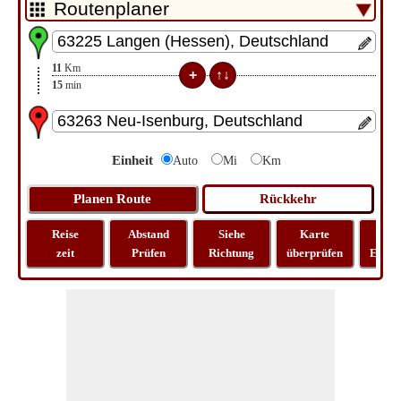
11
Km
15
min
Einheit
Auto
Mi
Km
Reise
Abstand
Siehe
Karte
Rei
zeit
Prüfen
Richtung
überprüfen
Entfe