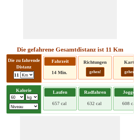
Die gefahrene Gesamtdistanz ist 11 Km
Die zu fahrende
Fahrzeit
Richtungen
Karte
Distanz
gehen!
gehen!
14 Min.
11
Kalorie
Laufen
Radfahren
Joggen
657 cal
632 cal
608 cal