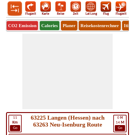
Flugzeit
Karte
Reise
Zeit
Lat Long
Flug
Flugzeit
Ro
CO2 Emission
Calories
Planer
Reisekostenrechner
Itine
63225 Langen (Hessen) nach
11
0
H
Km
14
M
63263 Neu-Isenburg Route
Go
Go