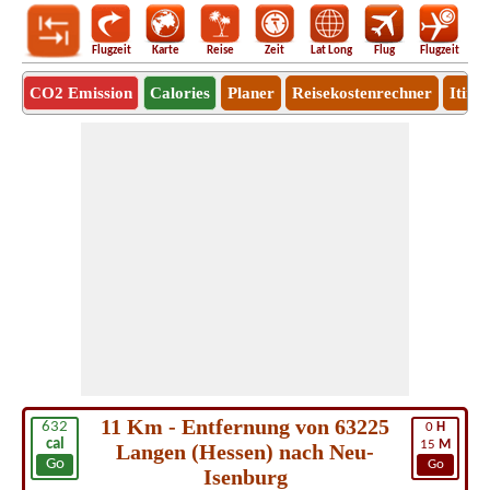
Flugzeit
Karte
Reise
Zeit
Lat Long
Flug
Flugzeit
Ro
CO2 Emission
Calories
Planer
Reisekostenrechner
Itine
11 Km - Entfernung von 63225
632
0
H
cal
15
M
Langen (Hessen) nach Neu-
Go
Go
Isenburg