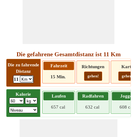
Die gefahrene Gesamtdistanz ist 11 Km
Die zu fahrende
Fahrzeit
Richtungen
Karte
Distanz
gehen!
gehen!
15 Min.
11
Kalorie
Laufen
Radfahren
Joggen
657 cal
632 cal
608 cal