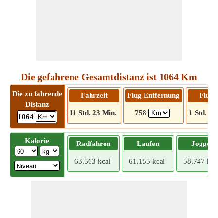
Die gefahrene Gesamtdistanz ist 1064 Km
Die zu fahrende
Fahrzeit
Flug Entfernung
Flugz
Distanz
11 Std. 23 Min.
758
1 Std. 26
1064
Kalorie
Radfahren
Laufen
Joggen
63,563 kcal
61,155 kcal
58,747 kca