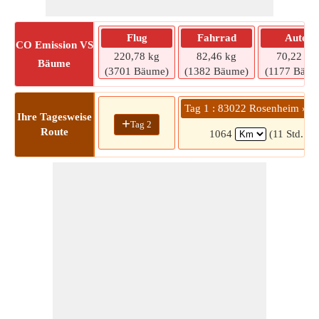
Flug
Fahrrad
Auto
CO
Emission VS
220,78 kg
82,46 kg
70,22 kg
Bäume
(3701 Bäume)
(1382 Bäume)
(1177 Bäum
Tag 1 : 83022 Rosenheim » 7
Ihre Tagesweise
+
Tag 2
Route
1064
(11 Std. 23