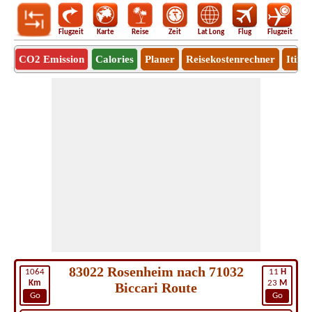
Flugzeit
Karte
Reise
Zeit
Lat Long
Flug
Flugzeit
Ro
CO2 Emission
Calories
Planer
Reisekostenrechner
Itine
83022 Rosenheim nach 71032
1064
11
H
Km
23
M
Biccari Route
Go
Go