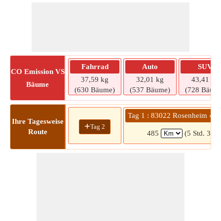
Fahrrad
Auto
SUV
CO
Emission VS
37,59 kg
32,01 kg
43,41 kg
Bäume
(630 Bäume)
(537 Bäume)
(728 Bäum
Tag 1 : 83022 Rosenheim » 0
Ihre Tagesweise
+
Tag 2
Route
485
(5 Std. 31 