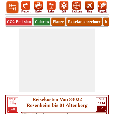
Flugzeit
Karte
Reise
Zeit
Lat Long
Flug
Flugzeit
Ro
CO2 Emission
Calories
Planer
Reisekostenrechner
Itine
Reisekosten Von 83022
32,0
5
H
CO
31
M
Rosenheim bis 01 Altenberg
2
Go
Go