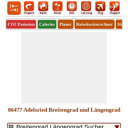
Flugzeit
Karte
Reise
Zeit
Lat Long
Flug
Flugzeit
Ro
CO2 Emission
Calories
Planer
Reisekostenrechner
Itine
86477 Adelsried Breitengrad und Längengrad