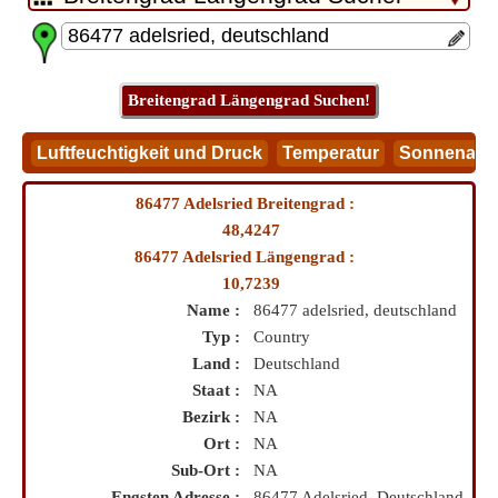
86477 Adelsried Breitengrad :
48,4247
86477 Adelsried Längengrad :
10,7239
Name :
86477 adelsried, deutschland
Typ :
Country
Land :
Deutschland
Staat :
NA
Bezirk :
NA
Ort :
NA
Sub-Ort :
NA
Engsten Adresse :
86477 Adelsried, Deutschland