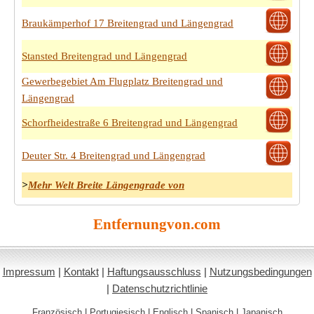
Braukämperhof 17 Breitengrad und Längengrad
Stansted Breitengrad und Längengrad
Gewerbegebiet Am Flugplatz Breitengrad und
Längengrad
Schorfheidestraße 6 Breitengrad und Längengrad
Deuter Str. 4 Breitengrad und Längengrad
>
Mehr Welt Breite Längengrade von
Entfernungvon.com
Impressum
|
Kontakt
|
Haftungsausschluss
|
Nutzungsbedingungen
|
Datenschutzrichtlinie
Französisch
|
Portugiesisch
|
Englisch
|
Spanisch
|
Japanisch