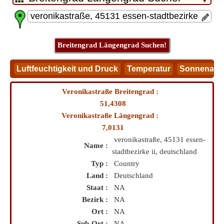
Veronikastraße Breitengrad :
51,4308
Veronikastraße Längengrad :
7,0131
veronikastraße, 45131 essen-
Name :
stadtbezirke ii, deutschland
Typ :
Country
Land :
Deutschland
Staat :
NA
Bezirk :
NA
Ort :
NA
Sub-Ort :
NA