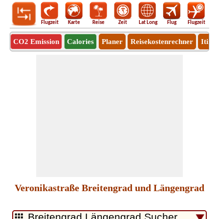
Flugzeit
Karte
Reise
Zeit
Lat Long
Flug
Flugzeit
Ro
CO2 Emission
Calories
Planer
Reisekostenrechner
Itine
Veronikastraße Breitengrad und Längengrad