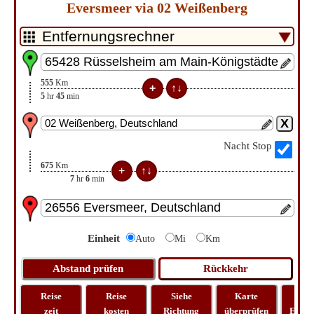
Eversmeer via 02 Weißenberg
555
Km
5
hr
45
min
Nacht Stop
675
Km
7
hr
6
min
Einheit
Auto
Mi
Km
Reise
Reise
Siehe
Karte
Rei
zeit
kosten
Richtung
überprüfen
Entfe