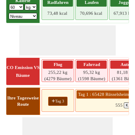
Kalorie
Radfahren
Laufen
Joggen
73,48 kcal
70,696 kcal
67,913 kca
Flug
Fahrrad
Auto
CO
Emission VS
255,22 kg
95,32 kg
81,18 kg
Bäume
(4279 Bäume)
(1598 Bäume)
(1361 Bäum
Tag 1 : 65428 Rüsselsheim a
Ihre Tagesweise
+
Tag 3
Route
555