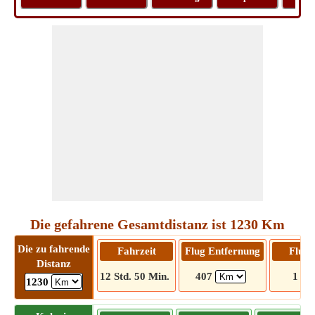
Die gefahrene Gesamtdistanz ist 1230 Km
Die zu fahrende
Fahrzeit
Flug Entfernung
Flugz
Distanz
12 Std. 50 Min.
407
1 Std
1230