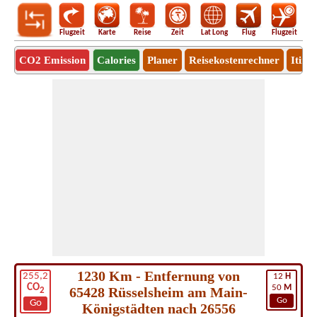
Flugzeit
Karte
Reise
Zeit
Lat Long
Flug
Flugzeit
Ro
CO2 Emission
Calories
Planer
Reisekostenrechner
Itine
1230 Km - Entfernung von
255,2
12
H
CO
50
M
65428 Rüsselsheim am Main-
2
Go
Go
Königstädten nach 26556