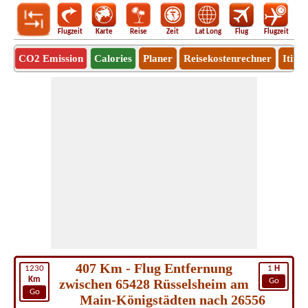
Flugzeit
Karte
Reise
Zeit
Lat Long
Flug
Flugzeit
Ro
CO2 Emission
Calories
Planer
Reisekostenrechner
Itine
407 Km - Flug Entfernung
1230
1
H
Km
zwischen 65428 Rüsselsheim am
Go
Go
Main-Königstädten nach 26556