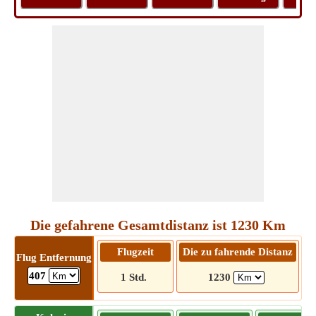
Die gefahrene Gesamtdistanz ist 1230 Km
Flugzeit
Die zu fahrende Distanz
Flug Entfernung
407
1 Std.
1230
12