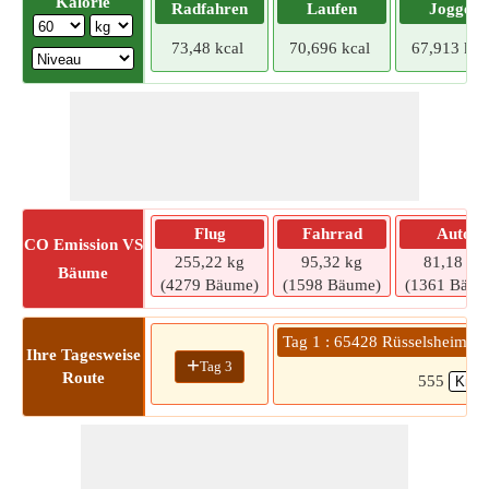
Kalorie
Radfahren
Laufen
Joggen
73,48 kcal
70,696 kcal
67,913 kca
Flug
Fahrrad
Auto
CO
Emission VS
255,22 kg
95,32 kg
81,18 kg
Bäume
(4279 Bäume)
(1598 Bäume)
(1361 Bäum
Tag 1 : 65428 Rüsselsheim a
Ihre Tagesweise
+
Tag 3
Route
555