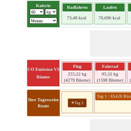
Kalorie
Radfahren
Laufen
73,48 kcal
70,696 kcal
Flug
Fahrrad
CO
Emission VS
255,22 kg
95,32 kg
Bäume
(4279 Bäume)
(1598 Bäume)
Tag 1 : 65428 Rü
Ihre Tagesweise
+
Tag 3
Route