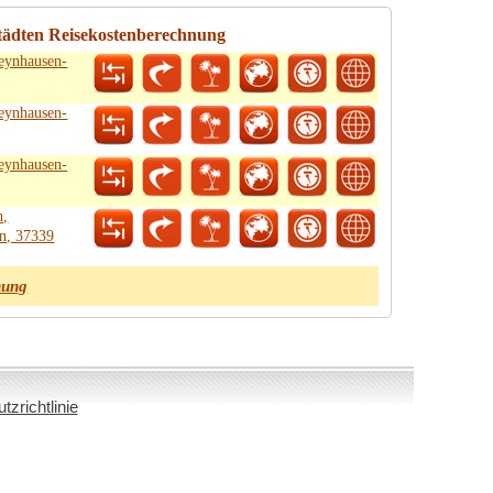
tädten Reisekostenberechnung
eynhausen-
eynhausen-
eynhausen-
h,
n, 37339
nung
zrichtlinie