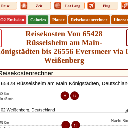
Reise
Zeit
Lat Long
Flug
O2 Emission
Calories
Planer
Reisekostenrechner
Itinera
Reisekosten Von 65428
2
Rüsselsheim am Main-
önigstädten bis 26556 Eversmeer via 
Weißenberg
55
Km
hr
45
min
Nacht St
75
Km