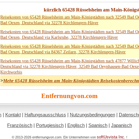
kürzlich 65428 Rüsselsheim am Main-Königs
Reisekosten von 65428 Rüsselsheim am Main-Königstädten nach 32549 Bad O
Bad Oexen, Deutschland via 32278 Kirchlengern-Häver
Reisekosten von 65428 Rüsselsheim am Main-Königstädten nach 32549 Bad O
Bad Oexen, Deutschland via Karlsruhe, 32278 Kirchlengern-Häver
Reisekosten von 65428 Rüsselsheim am Main-Königstädten nach 32549 Bad O
Bad Oexen, Deutschland via 84367 Zeilarn, 32278 Kirchlengern-Häver
Reisekosten von 65428 Rüsselsheim am Main-Königstädten nach 47877 Willic
Deutschland via 32278 Kirchlengern-Häver, 32549 Bad Oeynhausen-Bad Oexe
Kirchworbis
>
Mehr 65428 Rüsselsheim am Main-Königstädten Reisekostenberech
Entfernungvon.com
m
|
Kontakt
|
Haftungsausschluss
|
Nutzungsbedingungen
|
Datenschut
Französisch
|
Portugiesisch
|
Englisch
|
Spanisch
|
Japanisch
softUsvista Inc.
© 2013-2026 entfernungvon.com. Ein Unternehmen von
!