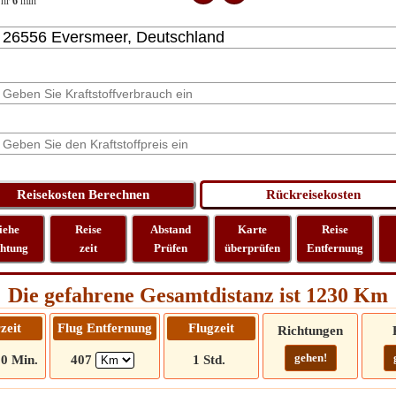
hr
6
min
iehe
Reise
Abstand
Karte
Reise
chtung
zeit
Prüfen
überprüfen
Entfernung
Die gefahrene Gesamtdistanz ist 1230 Km
zeit
Flug Entfernung
Flugzeit
Richtungen
gehen!
50 Min.
407
1 Std.