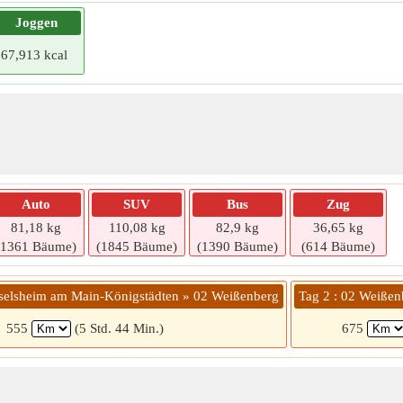
Joggen
67,913 kcal
Auto
SUV
Bus
Zug
81,18 kg
110,08 kg
82,9 kg
36,65 kg
(1361 Bäume)
(1845 Bäume)
(1390 Bäume)
(614 Bäume)
sselsheim am Main-Königstädten » 02 Weißenberg
Tag 2 : 02 Weiße
555
(5 Std. 44 Min.)
675