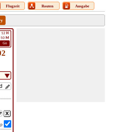
Flugzeit
Routen
Ausgabe
ry
12
H
50
M
Go
02
op