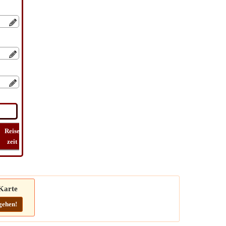
Reise
Lat
Flug
Flug
Route
zeit
Long
Entfernung
zeit
finden
Karte
gehen!