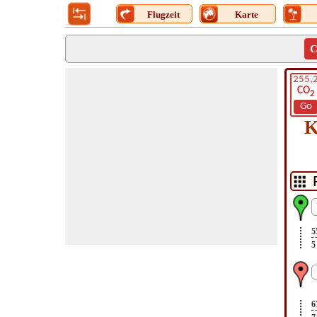
Flugzeit
Karte
C
255,
CO
2
Go
K
5
5
6