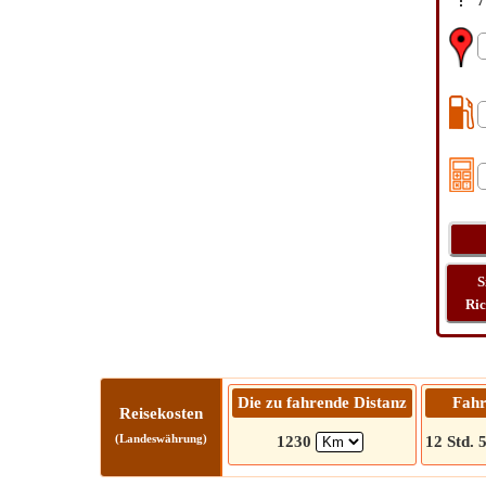
7
S
Ri
Die zu fahrende Distanz
Fahr
Reisekosten
(Landeswährung)
1230
12 Std. 