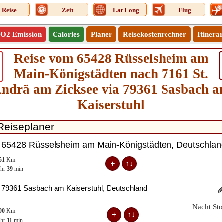
Reise
Zeit
Lat Long
Flug
O2 Emission
Calories
Planer
Reisekostenrechner
Itinera
Reise vom 65428 Rüsselsheim am
8
Main-Königstädten nach 7161 St.
ndrä am Zicksee via 79361 Sasbach 
Kaiserstuhl
51
Km
hr
39
min
Nacht St
90
Km
hr
11
min