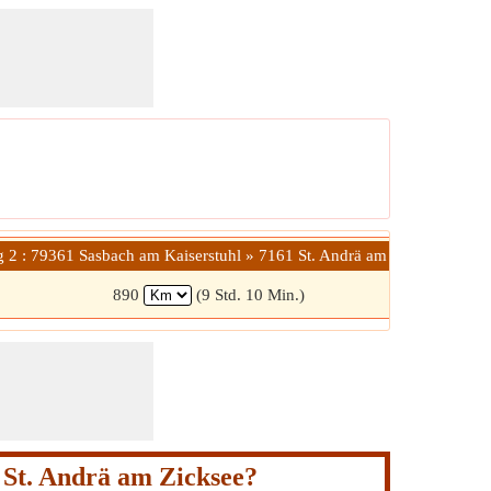
g 2 : 79361 Sasbach am Kaiserstuhl » 7161 St. Andrä am Zicksee
890
(9 Std. 10 Min.)
St. Andrä am Zicksee?