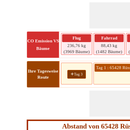
Flug
Fahrrad
CO
Emission VS
236,76 kg
88,43 kg
Bäume
(3969 Bäume)
(1482 Bäume)
Tag 1 : 65428 Rüs
Ihre Tagesweise
+
Tag 3
Route
Abstand von 65428 Rü