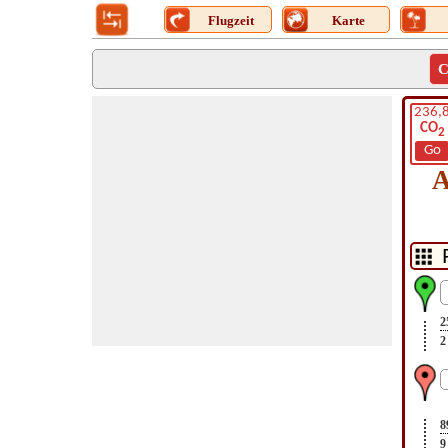
Flugzeit
Karte
C
236,
CO
2
Go
A
2
2
8
9