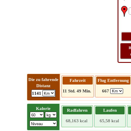
R
Die zu fahrende
Fahrzeit
Flug Entfernung
Distanz
11 Std. 49 Min.
667
1141
Kalorie
Radfahren
Laufen
68,163 kcal
65,58 kcal