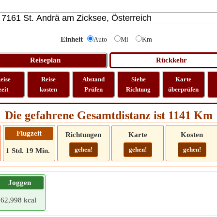
Einheit
Auto
Mi
Km
eise
Reise
Abstand
Siehe
Karte
zeit
kosten
Prüfen
Richtung
überprüfen
Die gefahrene Gesamtdistanz ist 1141 Km
Flugzeit
Richtungen
Karte
Kosten
gehen!
gehen!
gehen!
1 Std. 19 Min.
Joggen
62,998 kcal