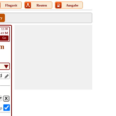
Flugzeit
Routen
Ausgabe
ry
11
H
49
M
Go
am
op