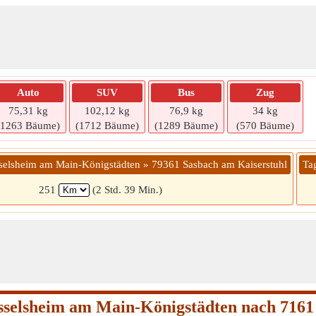
Auto
SUV
Bus
Zug
75,31 kg
102,12 kg
76,9 kg
34 kg
(1263 Bäume)
(1712 Bäume)
(1289 Bäume)
(570 Bäume)
selsheim am Main-Königstädten » 79361 Sasbach am Kaiserstuhl
Ta
251
(2 Std. 39 Min.)
sselsheim am Main-Königstädten nach 7161 