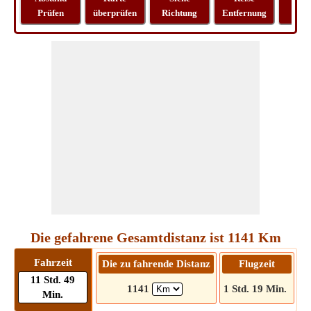
Prüfen
überprüfen
Richtung
Entfernung
Lo
Die gefahrene Gesamtdistanz ist 1141 Km
Fahrzeit
Die zu fahrende Distanz
Flugzeit
F
11 Std. 49
1141
1 Std. 19 Min.
Min.