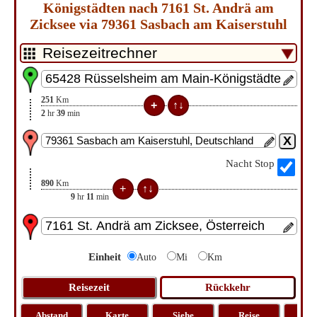
Königstädten nach 7161 St. Andrä am
Zicksee via 79361 Sasbach am Kaiserstuhl
251
Km
2
hr
39
min
Nacht Stop
890
Km
9
hr
11
min
Einheit
Auto
Mi
Km
Abstand
Karte
Siehe
Reise
La