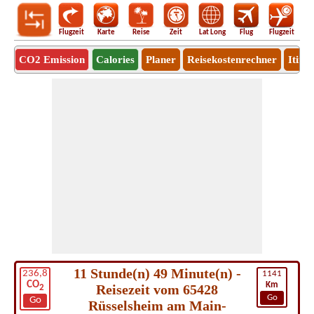
Flugzeit
Karte
Reise
Zeit
Lat Long
Flug
Flugzeit
Ro
CO2 Emission
Calories
Planer
Reisekostenrechner
Itine
11 Stunde(n) 49 Minute(n) -
236,8
1141
CO
Km
Reisezeit vom 65428
2
Go
Go
Rüsselsheim am Main-