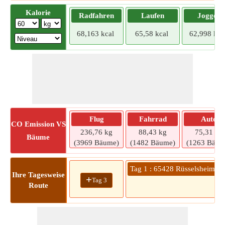
Kalorie
Radfahren
Laufen
Joggen
68,163 kcal
65,58 kcal
62,998 kca
Flug
Fahrrad
Auto
CO
Emission VS
236,76 kg
88,43 kg
75,31 kg
Bäume
(3969 Bäume)
(1482 Bäume)
(1263 Bäum
Tag 1 : 65428 Rüsselsheim a
Ihre Tagesweise
+
Tag 3
Route
2