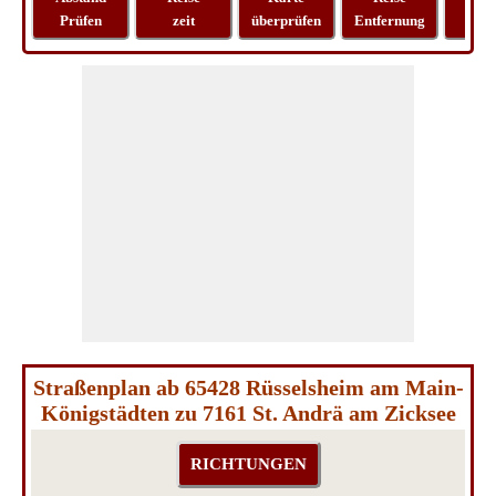
Prüfen
zeit
überprüfen
Entfernung
Lo
Straßenplan ab 65428 Rüsselsheim am Main-
Königstädten zu 7161 St. Andrä am Zicksee