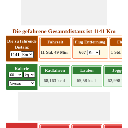
Die gefahrene Gesamtdistanz ist 1141 Km
Die zu fahrende
Fahrzeit
Flug Entfernung
Flugz
Distanz
11 Std. 49 Min.
667
1 Std. 19
1141
Kalorie
Radfahren
Laufen
Joggen
68,163 kcal
65,58 kcal
62,998 kca