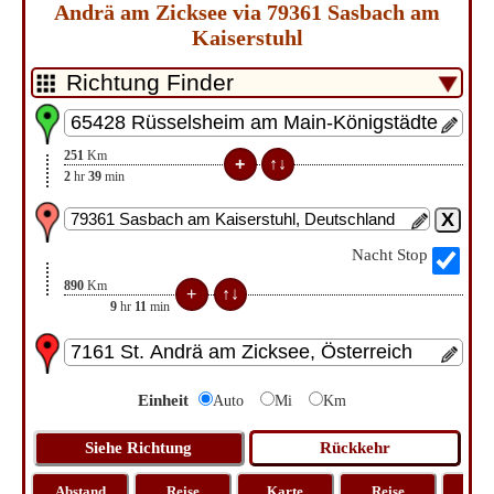
Andrä am Zicksee via 79361 Sasbach am
Kaiserstuhl
251
Km
2
hr
39
min
Nacht Stop
890
Km
9
hr
11
min
Einheit
Auto
Mi
Km
Abstand
Reise
Karte
Reise
La