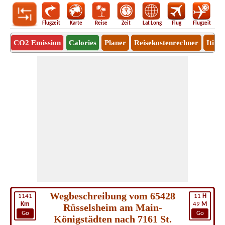
Flugzeit
Karte
Reise
Zeit
Lat Long
Flug
Flugzeit
Ro
CO2 Emission
Calories
Planer
Reisekostenrechner
Itine
Wegbeschreibung vom 65428
1141
11
H
Km
49
M
Rüsselsheim am Main-
Go
Go
Königstädten nach 7161 St.