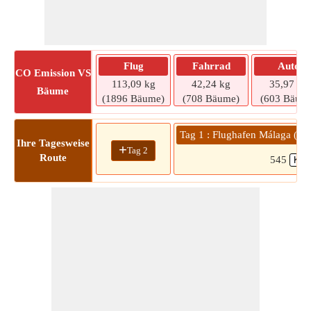
Flug
Fahrrad
Auto
CO
Emission VS
113,09 kg
42,24 kg
35,97 kg
Bäume
(1896 Bäume)
(708 Bäume)
(603 Bäum
Tag 1 : Flughafen Málaga (A
Ihre Tagesweise
+
Tag 2
Route
545