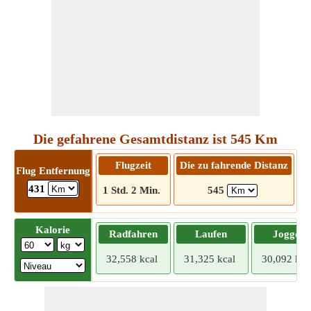
Die gefahrene Gesamtdistanz ist 545 Km
Flugzeit
Die zu fahrende Distanz
Flug Entfernung
431
1 Std. 2 Min.
545
5
Kalorie
Radfahren
Laufen
Joggen
32,558 kcal
31,325 kcal
30,092 kca