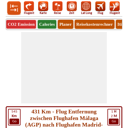
Flugzeit
Karte
Reise
Zeit
Lat Long
Flug
Flugzeit
Ro
CO2 Emission
Calories
Planer
Reisekostenrechner
Itine
431 Km - Flug Entfernung
545
1
H
Km
2
M
zwischen Flughafen Málaga
Go
Go
(AGP) nach Flughafen Madrid-