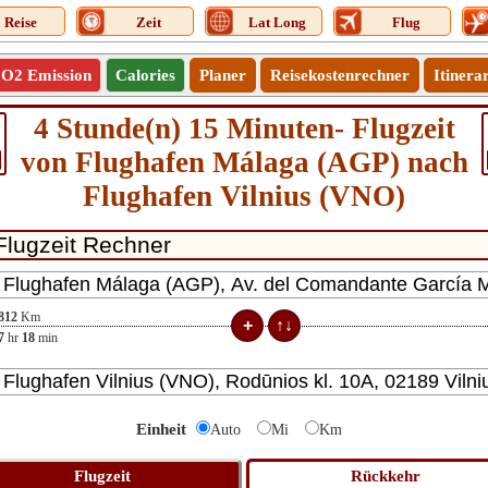
Reise
Zeit
Lat Long
Flug
O2 Emission
Calories
Planer
Reisekostenrechner
Itinera
4 Stunde(n) 15 Minuten- Flugzeit
von Flughafen Málaga (AGP) nach
Flughafen Vilnius (VNO)
812
Km
7
hr
18
min
Einheit
Auto
Mi
Km