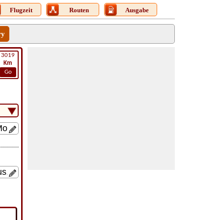
Flugzeit
Routen
Ausgabe
ry
3019
Km
Go