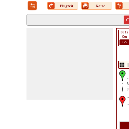
Flugzeit
Karte
C
3812
Km
Go
3
3