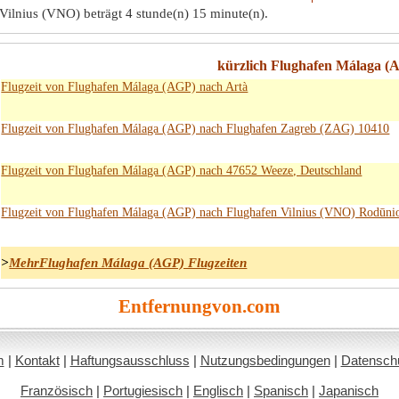
Vilnius (VNO) beträgt
4 stunde(n) 15 minute(n)
.
kürzlich Flughafen Málaga (A
Flugzeit von Flughafen Málaga (AGP) nach Artà
Flugzeit von Flughafen Málaga (AGP) nach Flughafen Zagreb (ZAG) 10410
Flugzeit von Flughafen Málaga (AGP) nach 47652 Weeze, Deutschland
Flugzeit von Flughafen Málaga (AGP) nach Flughafen Vilnius (VNO) Rodūnio
>
MehrFlughafen Málaga (AGP) Flugzeiten
Entfernungvon.com
m
|
Kontakt
|
Haftungsausschluss
|
Nutzungsbedingungen
|
Datenschut
Französisch
|
Portugiesisch
|
Englisch
|
Spanisch
|
Japanisch