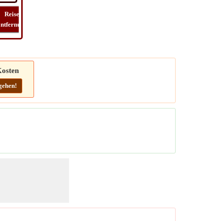
Reise
Reise
Lat
Reise
ntfernung
zeit
Long
kosten
osten
gehen!