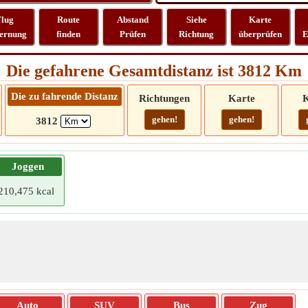
lug
Route
Abstand
Siehe
Karte
fernung
finden
Prüfen
Richtung
überprüfen
E
Die gefahrene Gesamtdistanz ist 3812 Km
Die zu fahrende Distanz
Richtungen
Karte
K
gehen!
gehen!
3812
Joggen
210,475 kcal
Auto
SUV
Bus
Zug