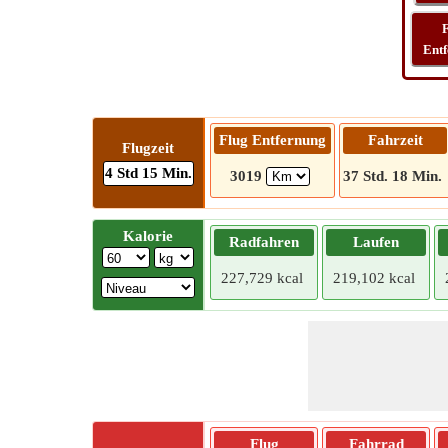
F
Ent
Flug Entfernung
Fahrzeit
Flugzeit
4 Std 15 Min.
3019
37 Std. 18 Min.
Kalorie
Radfahren
Laufen
227,729 kcal
219,102 kcal
Flug
Fahrrad