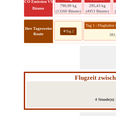
CO
Emission VS
790,99 kg
295,43 kg
Bäume
(13260 Bäume)
(4953 Bäume)
Tag 1 : Flughafen
Ihre Tagesweise
+
Tag 2
Route
38
Flugzeit zwisc
4 Stunde(n)