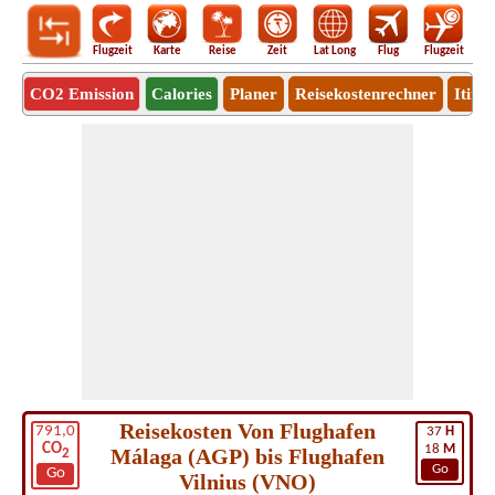
Flugzeit
Karte
Reise
Zeit
Lat Long
Flug
Flugzeit
Ro
CO2 Emission
Calories
Planer
Reisekostenrechner
Itine
Reisekosten Von Flughafen
791,0
37
H
CO
18
M
Málaga (AGP) bis Flughafen
2
Go
Go
Vilnius (VNO)