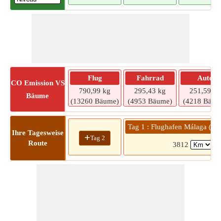
Flug
Fahrrad
Auto
CO
Emission VS
790,99 kg
295,43 kg
251,59 kg
Bäume
(13260 Bäume)
(4953 Bäume)
(4218 Bäum
Tag 1 : Flughafen Málaga (AG
Ihre Tagesweise
+
Tag 2
Route
3812
(3