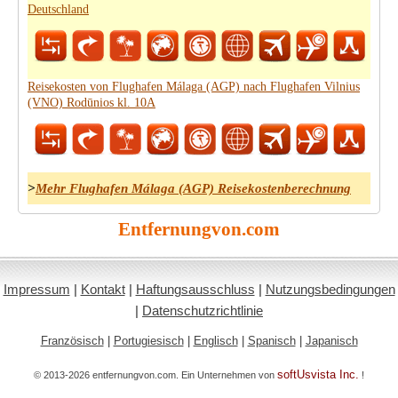
Deutschland
Reisekosten von Flughafen Málaga (AGP) nach Flughafen Vilnius
(VNO) Rodūnios kl. 10A
>
Mehr Flughafen Málaga (AGP) Reisekostenberechnung
Entfernungvon.com
Impressum
|
Kontakt
|
Haftungsausschluss
|
Nutzungsbedingungen
|
Datenschutzrichtlinie
Französisch
|
Portugiesisch
|
Englisch
|
Spanisch
|
Japanisch
softUsvista Inc.
© 2013-2026 entfernungvon.com. Ein Unternehmen von
!