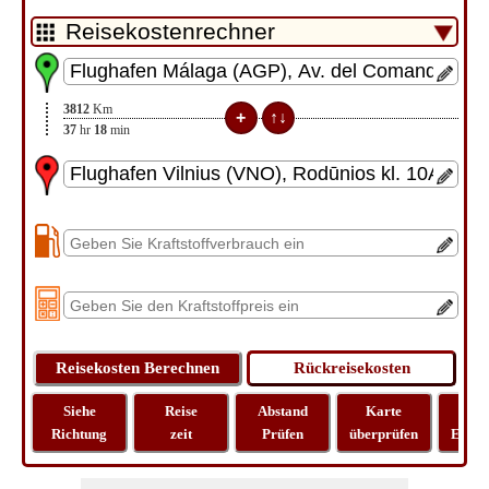
3812
Km
37
hr
18
min
Siehe
Reise
Abstand
Karte
Rei
Richtung
zeit
Prüfen
überprüfen
Entfe