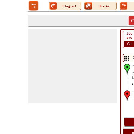
Flugzeit
Karte
C
188
Km
Go
1
2
R