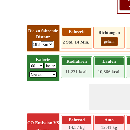
Die zu fahrende
Fahrzeit
Richtungen
Distanz
gehen!
2 Std. 14 Min.
188
Kalorie
Radfahren
Laufen
11,231 kcal
10,806 kcal
Fahrrad
Auto
CO
Emission VS
14,57 kg
12,41 kg