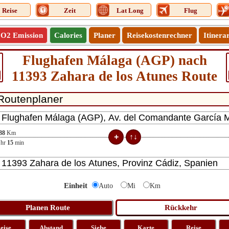
Reise
Zeit
Lat Long
Flug
O2 Emission
Calories
Planer
Reisekostenrechner
Itinera
Flughafen Málaga (AGP) nach
11393 Zahara de los Atunes Route
88
Km
hr
15
min
Einheit
Auto
Mi
Km
eise
Abstand
Siehe
Karte
Reise