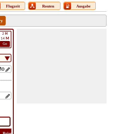
Flugzeit
Routen
Ausgabe
ry
2
H
14
M
Go
Reise
Lat
Flug
Flug
Reise