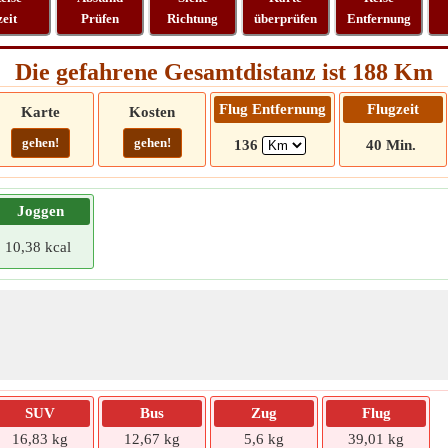
zeit
Prüfen
Richtung
überprüfen
Entfernung
Die gefahrene Gesamtdistanz ist 188 Km
Flug Entfernung
Flugzeit
Karte
Kosten
gehen!
gehen!
136
40 Min.
Joggen
10,38 kcal
SUV
Bus
Zug
Flug
16,83 kg
12,67 kg
5,6 kg
39,01 kg