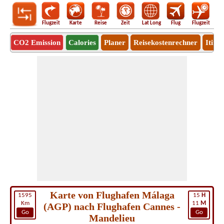
Flugzeit
Karte
Reise
Zeit
Lat Long
Flug
Flugzeit
Ro
CO2 Emission
Calories
Planer
Reisekostenrechner
Itine
Karte von Flughafen Málaga
1595
15
H
Km
11
M
(AGP) nach Flughafen Cannes -
Go
Go
Mandelieu