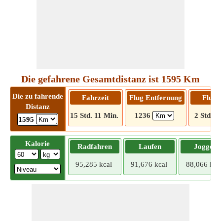
Die gefahrene Gesamtdistanz ist 1595 Km
Die zu fahrende
Fahrzeit
Flug Entfernung
Flugz
Distanz
15 Std. 11 Min.
1236
2 Std 2 
1595
Kalorie
Radfahren
Laufen
Joggen
95,285 kcal
91,676 kcal
88,066 kca