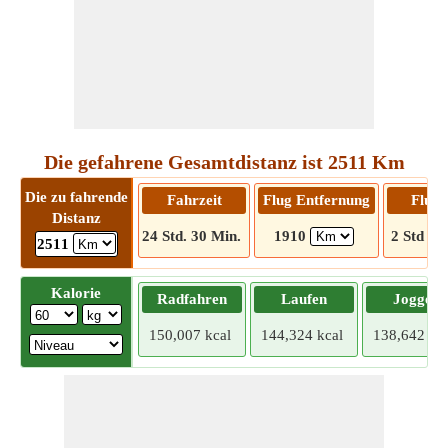
Die gefahrene Gesamtdistanz ist 2511 Km
Die zu fahrende
Fahrzeit
Flug Entfernung
Flugz
Distanz
24 Std. 30 Min.
1910
2 Std 52
2511
Kalorie
Radfahren
Laufen
Joggen
150,007 kcal
144,324 kcal
138,642 kca