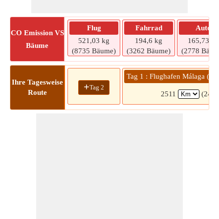
Flug
Fahrrad
Auto
CO
Emission VS
521,03 kg
194,6 kg
165,73 kg
Bäume
(8735 Bäume)
(3262 Bäume)
(2778 Bäum
Tag 1 : Flughafen Málaga (AG
Ihre Tagesweise
+
Tag 2
Route
2511
(24 S