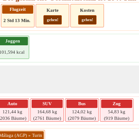
Flugzeit
Karte
Kosten
gehen!
gehen!
2 Std 13 Min.
Joggen
101,594 kcal
Auto
SUV
Bus
Zug
121,44 kg
164,68 kg
124,02 kg
54,83 kg
(2036 Bäume)
(2761 Bäume)
(2079 Bäume)
(919 Bäume)
 Málaga (AGP) » Turin