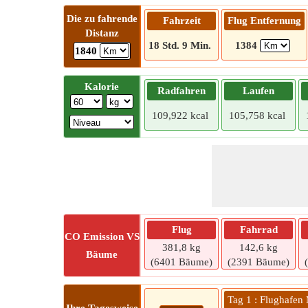
Die zu fahrende
Fahrzeit
Flug Entfernung
Distanz
18 Std. 9 Min.
1384
1840
Kalorie
Radfahren
Laufen
109,922 kcal
105,758 kcal
Flug
Fahrrad
CO
Emission VS
381,8 kg
142,6 kg
Bäume
(6401 Bäume)
(2391 Bäume)
Tag 1 : Flughafen