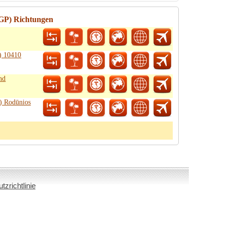
AGP) Richtungen
) 10410
nd
) Rodūnios
zrichtlinie