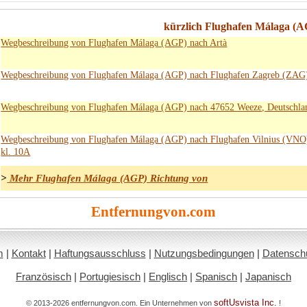
kürzlich Flughafen Málaga (
Wegbeschreibung von Flughafen Málaga (AGP) nach Artà
Wegbeschreibung von Flughafen Málaga (AGP) nach Flughafen Zagreb (ZAG
Wegbeschreibung von Flughafen Málaga (AGP) nach 47652 Weeze, Deutschla
Wegbeschreibung von Flughafen Málaga (AGP) nach Flughafen Vilnius (VNO
kl. 10A
>
Mehr Flughafen Málaga (AGP) Richtung von
Entfernungvon.com
m
|
Kontakt
|
Haftungsausschluss
|
Nutzungsbedingungen
|
Datenschut
Französisch
|
Portugiesisch
|
Englisch
|
Spanisch
|
Japanisch
softUsvista Inc.
© 2013-2026 entfernungvon.com. Ein Unternehmen von
!