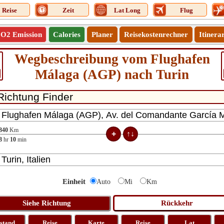
Reise
Zeit
Lat Long
Flug
O2 Emission
Calories
Planer
Reisekostenrechner
Itinera
Wegbeschreibung vom Flughafen
Málaga (AGP) nach Turin
840
Km
8
hr
10
min
Einheit
Auto
Mi
Km
stand
Reise
Karte
Reise
Lat