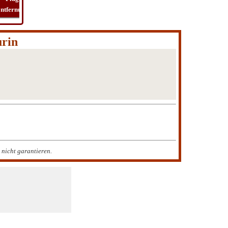
ntfernung
zeit
finden
kosten
urin
nicht garantieren.