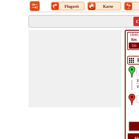
Flugzeit
Karte
C
1840
Km
Go
1
1
Ab