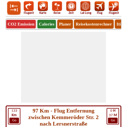
Flugzeit
Karte
Reise
Zeit
Lat Long
Flug
Flugzeit
Ro
CO2 Emission
Calories
Planer
Reisekostenrechner
Itine
97 Km - Flug Entfernung
133
0
H
Km
37
M
zwischen Kemmeröder Str. 2
Go
Go
nach Lersnerstraße