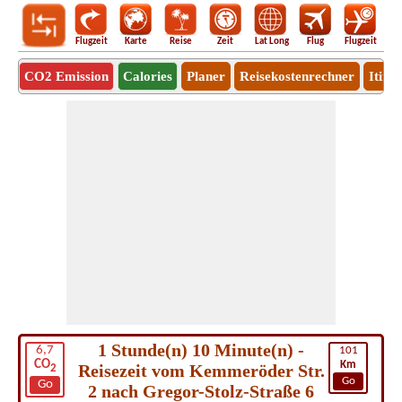
Flugzeit
Karte
Reise
Zeit
Lat Long
Flug
Flugzeit
Ro
CO2 Emission
Calories
Planer
Reisekostenrechner
Itine
1 Stunde(n) 10 Minute(n) -
6,7
101
CO
Km
Reisezeit vom Kemmeröder Str.
2
Go
Go
2 nach Gregor-Stolz-Straße 6