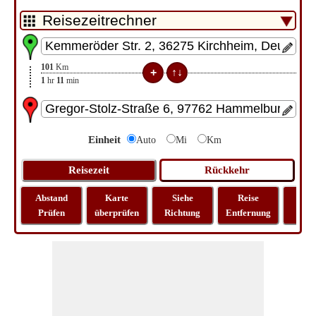
101
Km
1
hr
11
min
Einheit
Auto
Mi
Km
Abstand
Karte
Siehe
Reise
La
Prüfen
überprüfen
Richtung
Entfernung
Lo