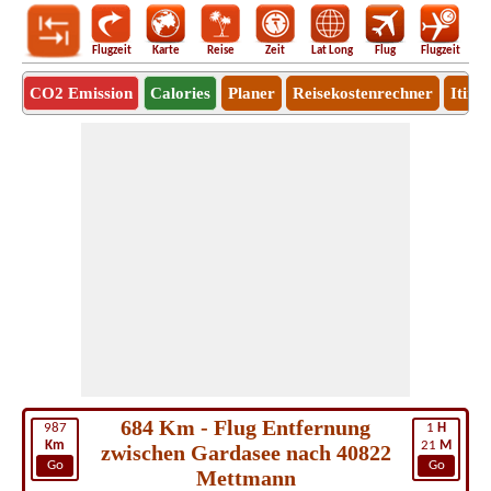
Flugzeit
Karte
Reise
Zeit
Lat Long
Flug
Flugzeit
Ro
CO2 Emission
Calories
Planer
Reisekostenrechner
Itine
684 Km - Flug Entfernung
987
1
H
Km
21
M
zwischen Gardasee nach 40822
Go
Go
Mettmann