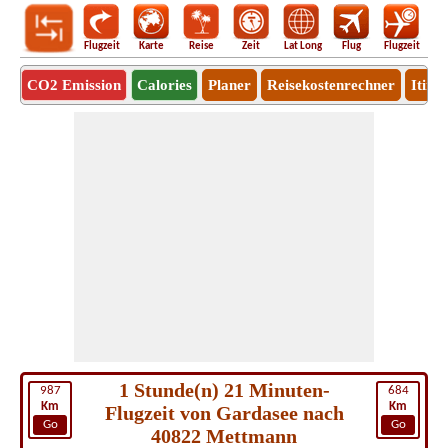
Flugzeit
Karte
Reise
Zeit
Lat Long
Flug
Flugzeit
Ro
CO2 Emission
Calories
Planer
Reisekostenrechner
Itine
1 Stunde(n) 21 Minuten-
987
684
Km
Km
Flugzeit von Gardasee nach
Go
Go
40822 Mettmann