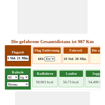
Die gefahrene Gesamtdistanz ist 987 Km
Flug Entfernung
Fahrzeit
Die zu f
Flugzeit
1 Std. 21 Min.
684
10 Std. 38 Min.
9
Kalorie
Radfahren
Laufen
Joggen
58,963 kcal
56,73 kcal
54,496 kca