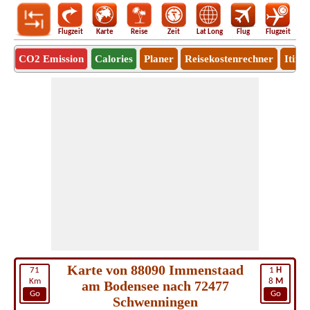
Flugzeit
Karte
Reise
Zeit
Lat Long
Flug
Flugzeit
Ro
CO2 Emission
Calories
Planer
Reisekostenrechner
Itine
Karte von 88090 Immenstaad
71
1
H
Km
8
M
am Bodensee nach 72477
Go
Go
Schwenningen