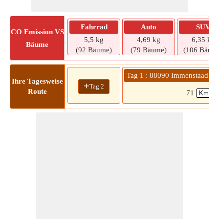
Fahrrad
Auto
SUV
CO
Emission VS
5,5 kg
4,69 kg
6,35 kg
Bäume
(92 Bäume)
(79 Bäume)
(106 Bäum
Tag 1 : 88090 Immenstaad a
Ihre Tagesweise
+
Tag 2
Route
71