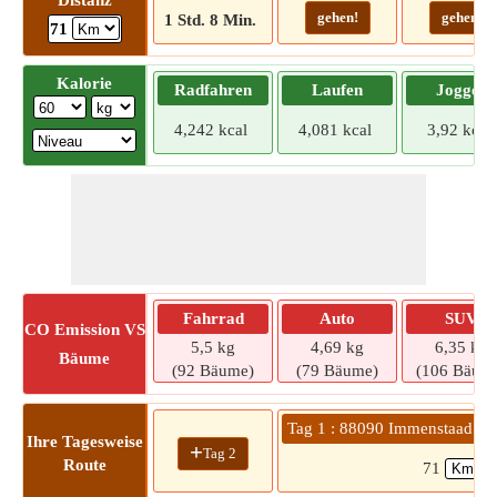
Distanz
gehen!
gehen!
1 Std. 8 Min.
71
Kalorie
Radfahren
Laufen
Joggen
4,242 kcal
4,081 kcal
3,92 kcal
Fahrrad
Auto
SUV
CO
Emission VS
5,5 kg
4,69 kg
6,35 kg
Bäume
(92 Bäume)
(79 Bäume)
(106 Bäum
Tag 1 : 88090 Immenstaad a
Ihre Tagesweise
+
Tag 2
Route
71