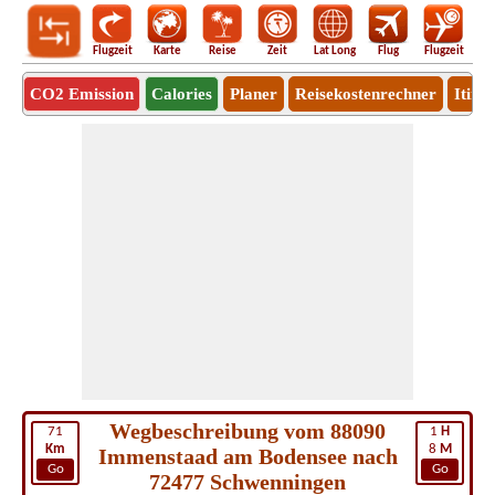
Flugzeit
Karte
Reise
Zeit
Lat Long
Flug
Flugzeit
Ro
CO2 Emission
Calories
Planer
Reisekostenrechner
Itine
Wegbeschreibung vom 88090
71
1
H
Km
8
M
Immenstaad am Bodensee nach
Go
Go
72477 Schwenningen