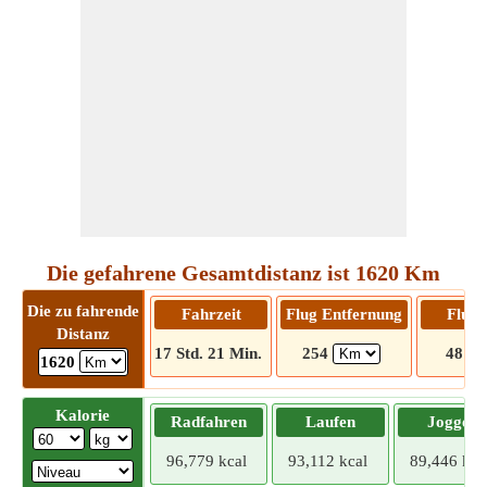
Die gefahrene Gesamtdistanz ist 1620 Km
Die zu fahrende
Fahrzeit
Flug Entfernung
Flugz
Distanz
17 Std. 21 Min.
254
48 Mi
1620
Kalorie
Radfahren
Laufen
Joggen
96,779 kcal
93,112 kcal
89,446 kca