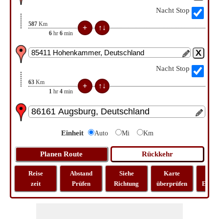
Nacht Stop
587
Km
6
hr
6
min
Nacht Stop
63
Km
1
hr
4
min
Einheit
Auto
Mi
Km
Reise
Abstand
Siehe
Karte
Rei
zeit
Prüfen
Richtung
überprüfen
Entfe