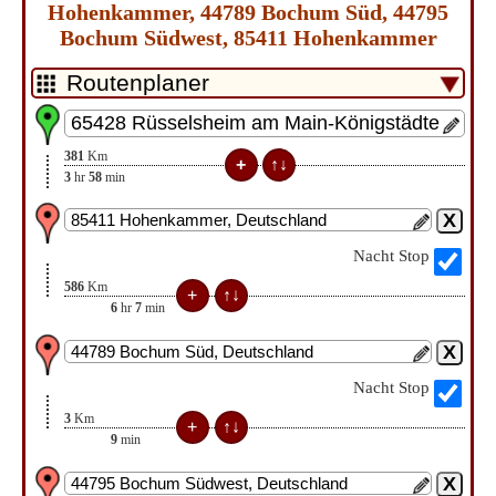
Hohenkammer, 44789 Bochum Süd, 44795
Bochum Südwest, 85411 Hohenkammer
381
Km
3
hr
58
min
Nacht Stop
586
Km
6
hr
7
min
Nacht Stop
3
Km
9
min