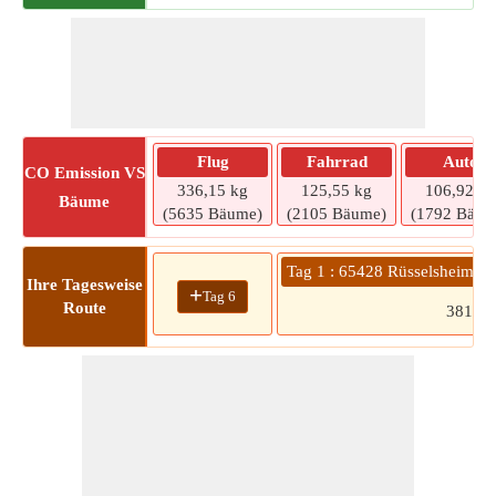
Flug
Fahrrad
Auto
CO
Emission VS
336,15 kg
125,55 kg
106,92 kg
Bäume
(5635 Bäume)
(2105 Bäume)
(1792 Bäum
Tag 1 : 65428 Rüsselsheim 
Ihre Tagesweise
+
Tag 6
Route
381