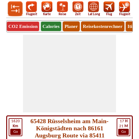
Flugzeit
Karte
Reise
Zeit
Lat Long
Flug
Flugzeit
Ro
CO2 Emission
Calories
Planer
Reisekostenrechner
Itine
65428 Rüsselsheim am Main-
1620
17
H
Km
21
M
Königstädten nach 86161
Go
Go
Augsburg Route via 85411