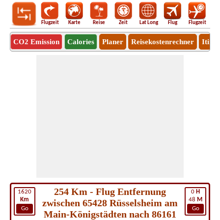
Flugzeit
Karte
Reise
Zeit
Lat Long
Flug
Flugzeit
Ro
CO2 Emission
Calories
Planer
Reisekostenrechner
Itine
254 Km - Flug Entfernung
1620
0
H
Km
48
M
zwischen 65428 Rüsselsheim am
Go
Go
Main-Königstädten nach 86161