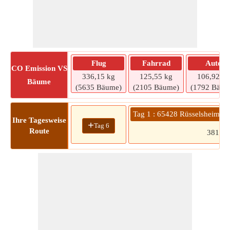
Flug
Fahrrad
Auto
CO
Emission VS
336,15 kg
125,55 kg
106,92 kg
Bäume
(5635 Bäume)
(2105 Bäume)
(1792 Bäum
Tag 1 : 65428 Rüsselsheim 
Ihre Tagesweise
+
Tag 6
Route
381