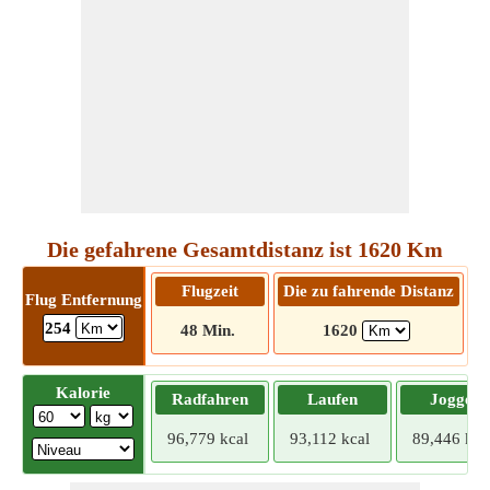
Die gefahrene Gesamtdistanz ist 1620 Km
Flugzeit
Die zu fahrende Distanz
Flug Entfernung
254
48 Min.
1620
17
Kalorie
Radfahren
Laufen
Joggen
96,779 kcal
93,112 kcal
89,446 kca