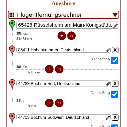
Augsburg
381
Km
3
hr
58
min
Nacht Stop
586
Km
6
hr
7
min
Nacht Stop
3
Km
9
min
Nacht Stop