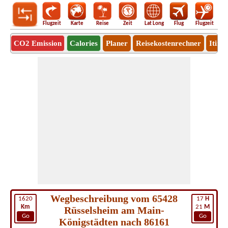
Flugzeit
Karte
Reise
Zeit
Lat Long
Flug
Flugzeit
Ro
CO2 Emission
Calories
Planer
Reisekostenrechner
Itine
Wegbeschreibung vom 65428
1620
17
H
Km
21
M
Rüsselsheim am Main-
Go
Go
Königstädten nach 86161