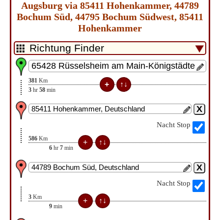
Augsburg via 85411 Hohenkammer, 44789
Bochum Süd, 44795 Bochum Südwest, 85411
Hohenkammer
381
Km
3
hr
58
min
Nacht Stop
586
Km
6
hr
7
min
Nacht Stop
3
Km
9
min