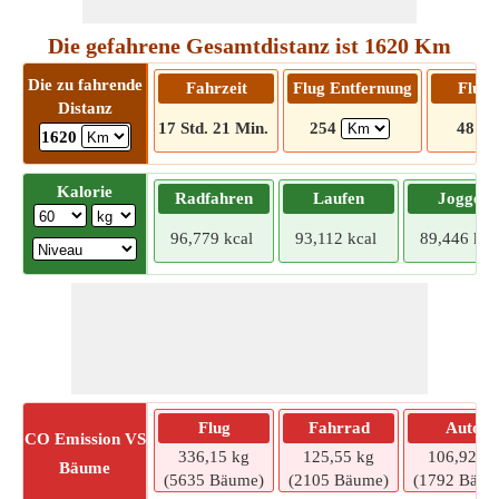
Die gefahrene Gesamtdistanz ist 1620 Km
Die zu fahrende
Fahrzeit
Flug Entfernung
Flugz
Distanz
17 Std. 21 Min.
254
48 Mi
1620
Kalorie
Radfahren
Laufen
Joggen
96,779 kcal
93,112 kcal
89,446 kca
Flug
Fahrrad
Auto
CO
Emission VS
336,15 kg
125,55 kg
106,92 kg
Bäume
(5635 Bäume)
(2105 Bäume)
(1792 Bäum