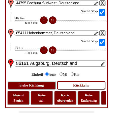
Nacht Stop
587
Km
6
hr
6
min
Nacht Stop
63
Km
1
hr
4
min
Einheit
Auto
Mi
Km
Abstand
Reise
Karte
Reise
La
Prüfen
zeit
überprüfen
Entfernung
Lo