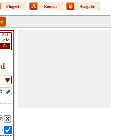
Flugzeit
Routen
Ausgabe
ry
8
H
52
M
Go
ed
op