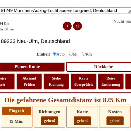
Nacht St
24
Km
hr
19
min
Einheit
Auto
Mi
Km
eise
Abstand
Siehe
Karte
Reise
zeit
Prüfen
Richtung
überprüfen
Entfernung
Die gefahrene Gesamtdistanz ist 825 Km
Flugzeit
Richtungen
Karte
Kosten
gehen!
gehen!
gehen!
45 Min.