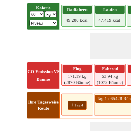
Kalorie
Radfahren
Laufen
49,286 kcal
47,419 kcal
Flug
Fahrrad
CO
Emission VS
171,19 kg
63,94 kg
Bäume
(2870 Bäume)
(1072 Bäume)
Tag 1 : 65428 Rü
Ihre Tagesweise
+
Tag 4
Route