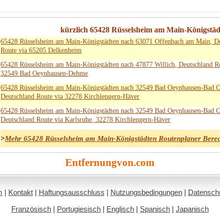
kürzlich 65428 Rüsselsheim am Main-Königstä
65428 Rüsselsheim am Main-Königstädten nach 63071 Offenbach am Main, D
Route via 65205 Delkenheim
65428 Rüsselsheim am Main-Königstädten nach 47877 Willich, Deutschland R
32549 Bad Oeynhausen-Dehme
65428 Rüsselsheim am Main-Königstädten nach 32549 Bad Oeynhausen-Bad 
Deutschland Route via 32278 Kirchlengern-Häver
65428 Rüsselsheim am Main-Königstädten nach 32549 Bad Oeynhausen-Bad 
Deutschland Route via Karlsruhe, 32278 Kirchlengern-Häver
>
Mehr 65428 Rüsselsheim am Main-Königstädten Routenplaner Bere
Entfernungvon.com
m
|
Kontakt
|
Haftungsausschluss
|
Nutzungsbedingungen
|
Datenschut
Französisch
|
Portugiesisch
|
Englisch
|
Spanisch
|
Japanisch