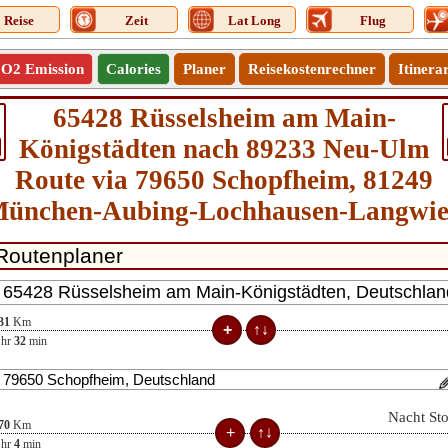
Reise
Zeit
Lat Long
Flug
O2 Emission
Calories
Planer
Reisekostenrechner
Itinera
65428 Rüsselsheim am Main-
Königstädten nach 89233 Neu-Ulm
Route via 79650 Schopfheim, 81249
ünchen-Aubing-Lochhausen-Langwi
31
Km
hr
32
min
Nacht St
70
Km
hr
4
min