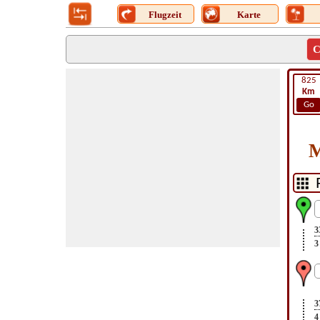
Flugzeit
Karte
C
825
Km
Go
M
3
3
3
4