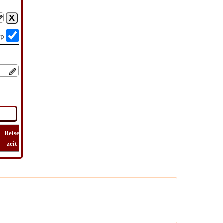
op
Reise
Lat
Flug
Flug
Reise
zeit
Long
Entfernung
zeit
kosten