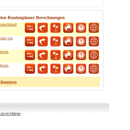
dten Routenplaner Berechnungen
eutschland
oute via
Oexen,
Oexen,
chnungen
zrichtlinie