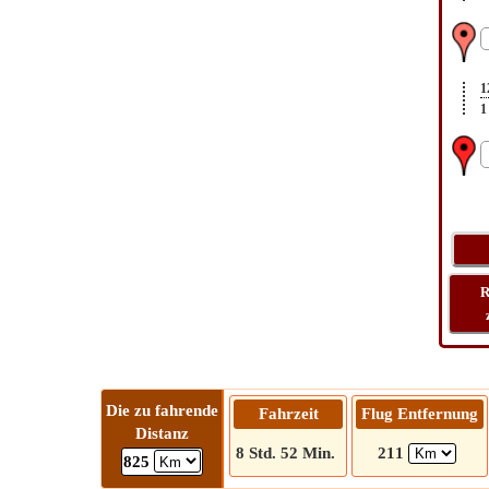
1
1
R
Die zu fahrende
Fahrzeit
Flug Entfernung
Distanz
8 Std. 52 Min.
211
825