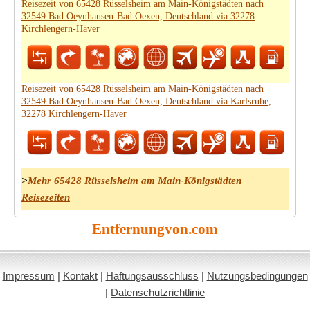
Reisezeit von 65428 Rüsselsheim am Main-Königstädten nach
32549 Bad Oeynhausen-Bad Oexen, Deutschland via 32278
Kirchlengern-Häver
Reisezeit von 65428 Rüsselsheim am Main-Königstädten nach
32549 Bad Oeynhausen-Bad Oexen, Deutschland via Karlsruhe,
32278 Kirchlengern-Häver
>
Mehr 65428 Rüsselsheim am Main-Königstädten
Reisezeiten
Entfernungvon.com
Impressum
|
Kontakt
|
Haftungsausschluss
|
Nutzungsbedingungen
|
Datenschutzrichtlinie