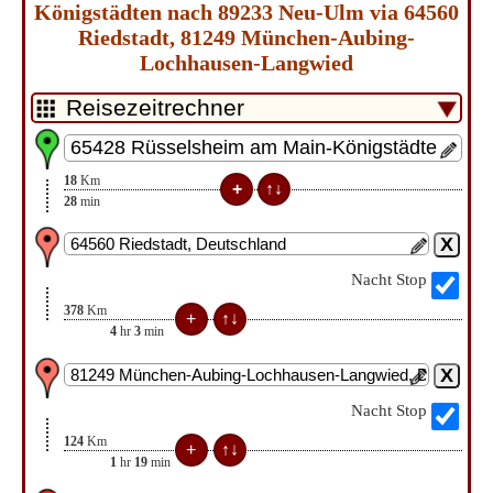
Königstädten nach 89233 Neu-Ulm via 64560
Riedstadt, 81249 München-Aubing-
Lochhausen-Langwied
18
Km
28
min
Nacht Stop
378
Km
4
hr
3
min
Nacht Stop
124
Km
1
hr
19
min