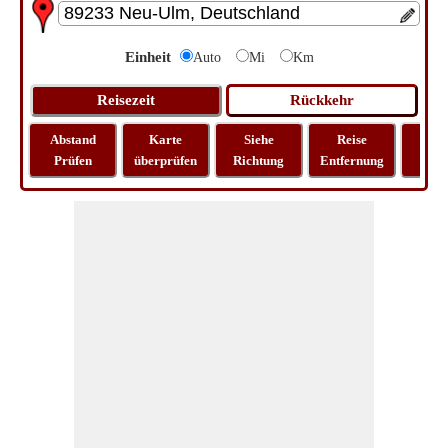
Einheit
Auto
Mi
Km
Abstand
Karte
Siehe
Reise
La
Prüfen
überprüfen
Richtung
Entfernung
Lo