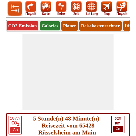
Flugzeit
Karte
Reise
Zeit
Lat Long
Flug
Flugzeit
Ro
CO2 Emission
Calories
Planer
Reisekostenrechner
Itine
5 Stunde(n) 48 Minute(n) -
107,9
520
CO
Km
Reisezeit vom 65428
2
Go
Go
Rüsselsheim am Main-