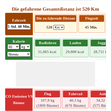
Die gefahrene Gesamtdistanz ist 520 Km
Die zu fahrende Distanz
Flugzeit
F
Fahrzeit
5 Std. 48 Min.
520
45 Min.
Kalorie
Radfahren
Laufen
Joggen
31,065 kcal
29,888 kcal
28,711 kca
Flug
Fahrrad
Auto
CO
Emission VS
107,9 kg
40,3 kg
34,32 kg
Bäume
(1809 Bäume)
(676 Bäume)
(575 Bäum