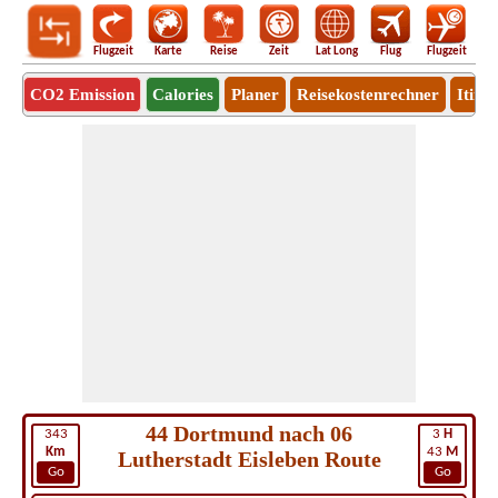
Flugzeit
Karte
Reise
Zeit
Lat Long
Flug
Flugzeit
Ro
CO2 Emission
Calories
Planer
Reisekostenrechner
Itine
44 Dortmund nach 06
343
3
H
Km
43
M
Lutherstadt Eisleben Route
Go
Go