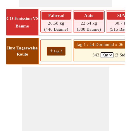
Fahrrad
Auto
SUV
CO
Emission VS
26,58 kg
22,64 kg
30,7 kg
Bäume
(446 Bäume)
(380 Bäume)
(515 Bäum
Tag 1 : 44 Dortmund » 06 Lut
Ihre Tagesweise
+
Tag 2
Route
343
(3 Std. 4