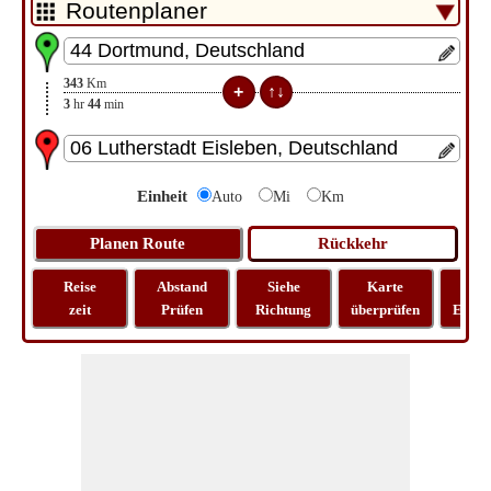
343
Km
3
hr
44
min
Einheit
Auto
Mi
Km
Reise
Abstand
Siehe
Karte
Rei
zeit
Prüfen
Richtung
überprüfen
Entfe