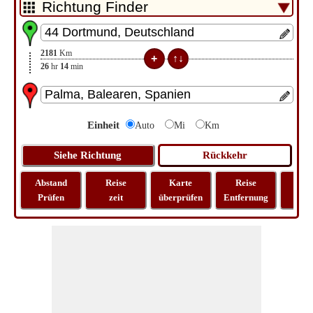
2181
Km
26
hr
14
min
Einheit
Auto
Mi
Km
Abstand
Reise
Karte
Reise
La
Prüfen
zeit
überprüfen
Entfernung
Lo