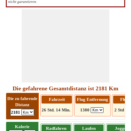
nicht garantieren.
Die gefahrene Gesamtdistanz ist 2181 Km
Die zu fahrende
Fahrzeit
Flug Entfernung
Flugz
Distanz
26 Std. 14 Min.
1380
2 Std 12
2181
Kalorie
Radfahren
Laufen
Joggen