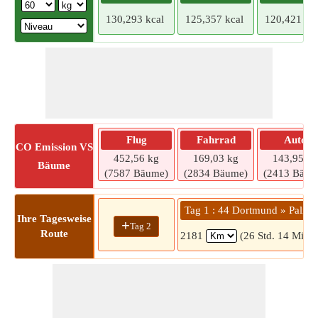
130,293 kcal
125,357 kcal
120,421 kca
Flug
Fahrrad
Auto
CO
Emission VS
452,56 kg
169,03 kg
143,95 kg
Bäume
(7587 Bäume)
(2834 Bäume)
(2413 Bäum
Tag 1 : 44 Dortmund » Palma
Ihre Tagesweise
+
Tag 2
Route
2181
(26 Std. 14 Min.)