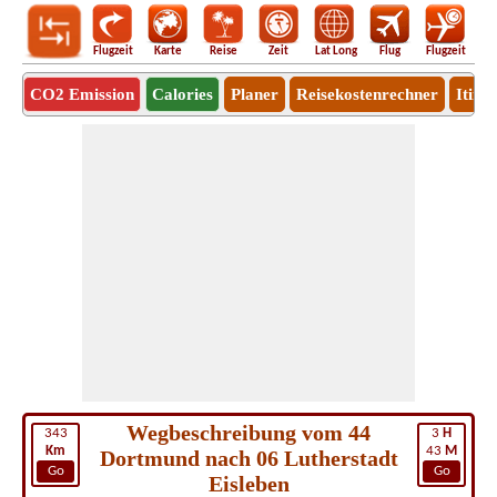
Flugzeit
Karte
Reise
Zeit
Lat Long
Flug
Flugzeit
Ro
CO2 Emission
Calories
Planer
Reisekostenrechner
Itine
Wegbeschreibung vom 44
343
3
H
Km
43
M
Dortmund nach 06 Lutherstadt
Go
Go
Eisleben