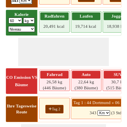
343
Kalorie
Radfahren
Laufen
Joggen
20,491 kcal
19,714 kcal
18,938 kca
Fahrrad
Auto
SUV
CO
Emission VS
26,58 kg
22,64 kg
30,7 kg
Bäume
(446 Bäume)
(380 Bäume)
(515 Bäum
Tag 1 : 44 Dortmund » 06 Lut
Ihre Tagesweise
+
Tag 2
Route
343
(3 Std. 4