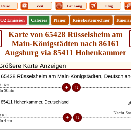
Reise
Zeit
Lat Long
Flug
O2 Emission
Calories
Planer
Reisekostenrechner
Itinera
Karte von 65428 Rüsselsheim am
Main-Königstädten nach 86161
Augsburg via 85411 Hohenkammer
81
Km
hr
58
min
Nacht St
3
Km
hr
4
min