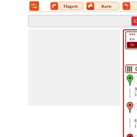
Flugzeit
Karte
C
444
Km
Go
3
3
6
1