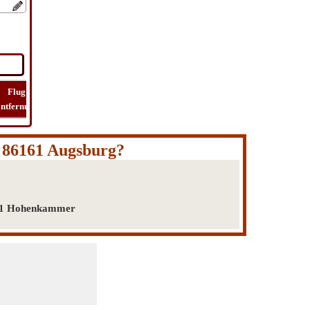
Flug
Flug
Route
Reise
ntfernung
zeit
finden
kosten
 86161 Augsburg?
411 Hohenkammer