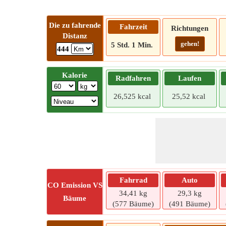
Die zu fahrende
Fahrzeit
Richtungen
Distanz
gehen!
5 Std. 1 Min.
444
Kalorie
Radfahren
Laufen
26,525 kcal
25,52 kcal
Fahrrad
Auto
CO
Emission VS
34,41 kg
29,3 kg
Bäume
(577 Bäume)
(491 Bäume)