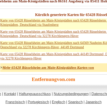
sselsheim am Main-Königstädten nach 86161 Augsburg via 85411 
Kürzlich generierte Karten für 65428 Rüss
Karte von 65428 Rüsselsheim am Main-Königstädten nach 65428 Rüsselsheim
Königstädten, Deutschland via Staufenberg
Karte von 65428 Rüsselsheim am Main-Königstädten nach 65428 Rüsselsheim
Königstädten, Deutschland via 32278 Kirchlengern-Häver
Karte von 65428 Rüsselsheim am Main-Königstädten nach 64569 Nauheim-Kön
Deutschland via 32278 Kirchlengern-Häver, 44149 Dortmund
Karte von 65428 Rüsselsheim am Main-Königstädten nach 44149 Dortmund, D
via 32278 Kirchlengern-Häver
>
Mehr 65428 Rüsselsheim am Main-Königstädten Karten von
Entfernungvon.com
m
|
Kontakt
|
Haftungsausschluss
|
Nutzungsbedingungen
|
Datenschut
Französisch
|
Portugiesisch
|
Englisch
|
Spanisch
|
Japanisch