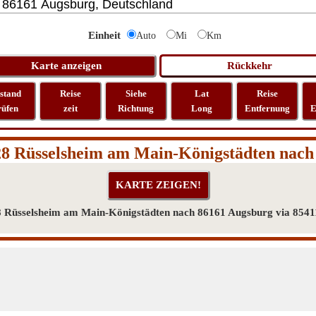
Einheit
Auto
Mi
Km
stand
Reise
Siehe
Lat
Reise
rüfen
zeit
Richtung
Long
Entfernung
E
28 Rüsselsheim am Main-Königstädten nach
8 Rüsselsheim am Main-Königstädten nach 86161 Augsburg via 85