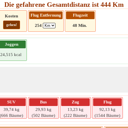
Die gefahrene Gesamtdistanz ist 444 Km
Flug Entfernung
Flugzeit
Kosten
gehen!
254
48 Min.
Joggen
24,515 kcal
SUV
Bus
Zug
Flug
39,74 kg
29,93 kg
13,23 kg
92,13 kg
(666 Bäume)
(502 Bäume)
(222 Bäume)
(1544 Bäume)