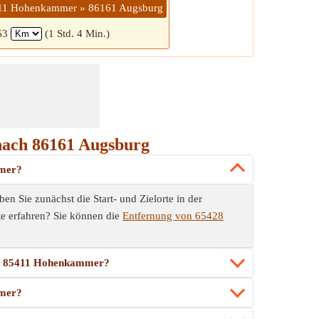
411 Hohenkammer » 86161 Augsburg
63
(1 Std. 4 Min.)
nach 86161 Augsburg
mmer?
Sie zunächst die Start- und Zielorte in der
te erfahren? Sie können die
Entfernung von 65428
via 85411 Hohenkammer?
mmer?