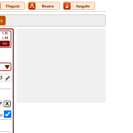
Flugzeit
Routen
Ausgabe
ry
5
H
1
M
Go
op