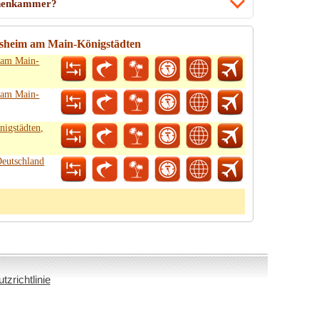
Hohenkammer?
elsheim am Main-Königstädten
 am Main-
 am Main-
igstädten,
eutschland
zrichtlinie