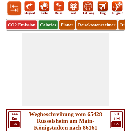
Flugzeit
Karte
Reise
Zeit
Lat Long
Flug
Flugzeit
Ro
CO2 Emission
Calories
Planer
Reisekostenrechner
Itine
Wegbeschreibung vom 65428
444
5
H
Km
1
M
Rüsselsheim am Main-
Go
Go
Königstädten nach 86161