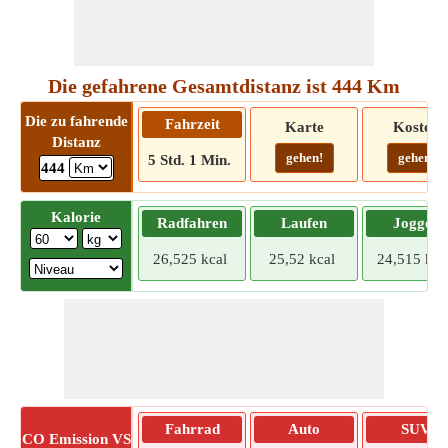
Die gefahrene Gesamtdistanz ist 444 Km
Die zu fahrende
Fahrzeit
Karte
Kosten
Distanz
gehen!
gehen!
5 Std. 1 Min.
444
Kalorie
Radfahren
Laufen
Joggen
26,525 kcal
25,52 kcal
24,515 kca
Fahrrad
Auto
SUV
CO
Emission VS