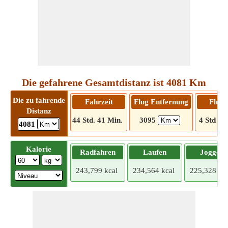
Die gefahrene Gesamtdistanz ist 4081 Km
Die zu fahrende
Fahrzeit
Flug Entfernung
Flugz
Distanz
44 Std. 41 Min.
3095
4 Std 20
4081
Kalorie
Radfahren
Laufen
Joggen
243,799 kcal
234,564 kcal
225,328 kca