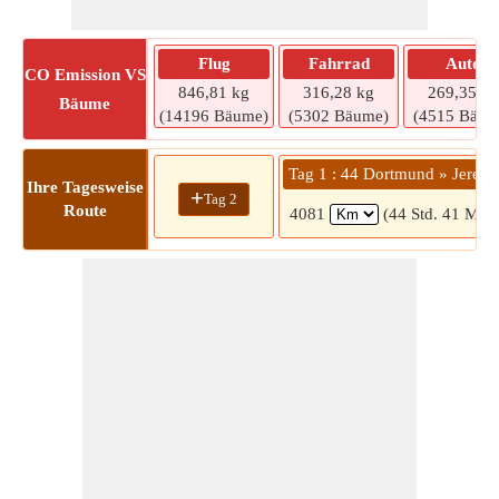
Flug
Fahrrad
Auto
CO
Emission VS
846,81 kg
316,28 kg
269,35 kg
Bäume
(14196 Bäume)
(5302 Bäume)
(4515 Bäum
Tag 1 : 44 Dortmund » Jerew
Ihre Tagesweise
+
Tag 2
Route
4081
(44 Std. 41 Min.