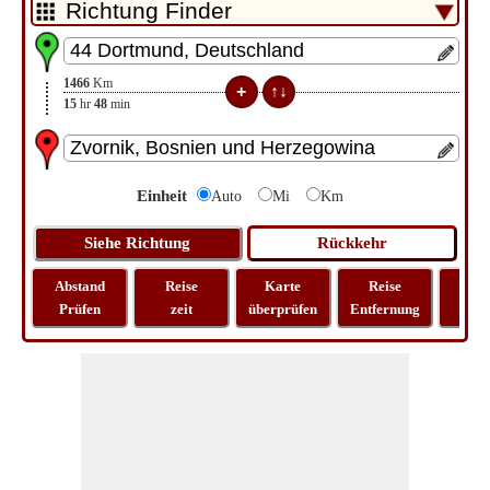
1466
Km
15
hr
48
min
Einheit
Auto
Mi
Km
Abstand
Reise
Karte
Reise
La
Prüfen
zeit
überprüfen
Entfernung
Lo