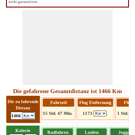
nicht garantieren.
Die gefahrene Gesamtdistanz ist 1466 Km
Die zu fahrende
Fahrzeit
Flug Entfernung
Flugz
Distanz
15 Std. 47 Min.
1173
1 Std. 57
1466
Kalorie
Radfahren
Laufen
Joggen