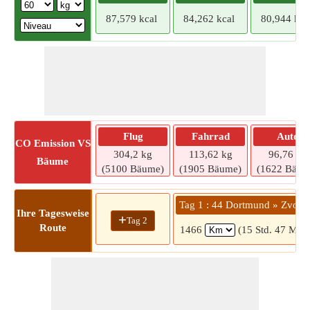
87,579 kcal
84,262 kcal
80,944 kca
Flug
Fahrrad
Auto
CO
Emission VS
304,2 kg
113,62 kg
96,76 kg
Bäume
(5100 Bäume)
(1905 Bäume)
(1622 Bäum
Tag 1 : 44 Dortmund » Zvorn
Ihre Tagesweise
+
Tag 2
Route
1466
(15 Std. 47 Min.